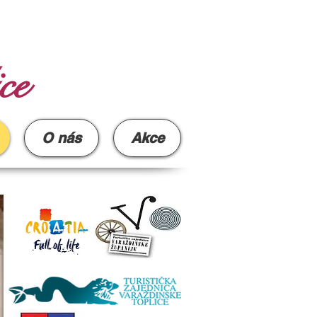
ce
O nás
Akce