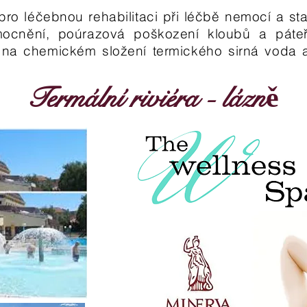
ro léčebnou rehabilitaci při léčbě nemocí a sta
emocnění, poúrazová poškození kloubů a páte
 na chemickém složení termického sirná voda a 
Termální riviéra - lázně