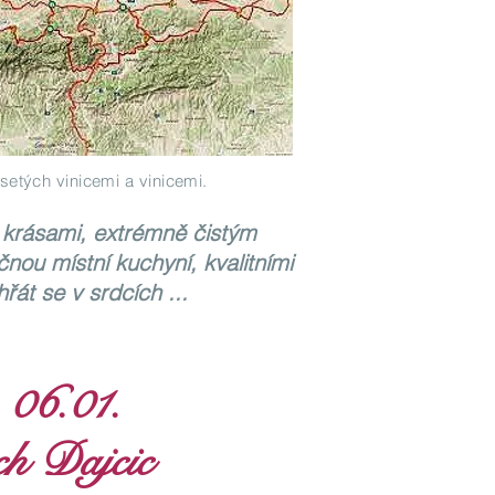
osetých vinicemi a vinicemi.
i krásami, extrémně čistým
nou místní kuchyní, kvalitními
hřát se v srdcích ...
 06.01.
h Dajcic