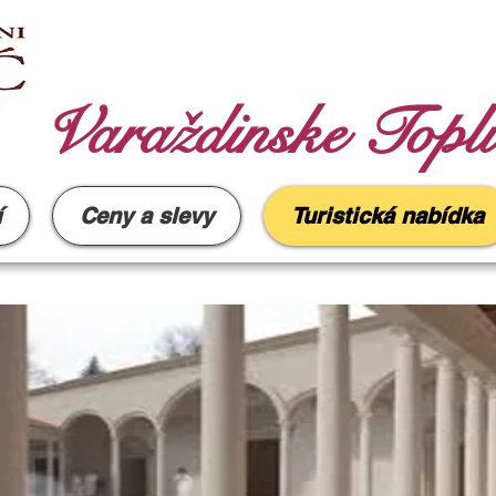
Varaždinske Topli
í
Ceny a slevy
Turistická nabídka