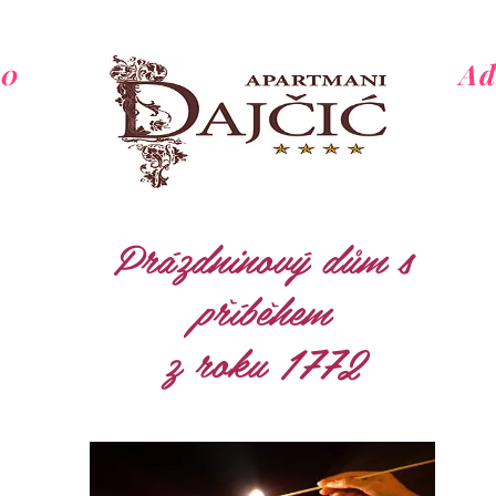
20
Ad
Prázdninový dům s
příběhem
z roku 1772