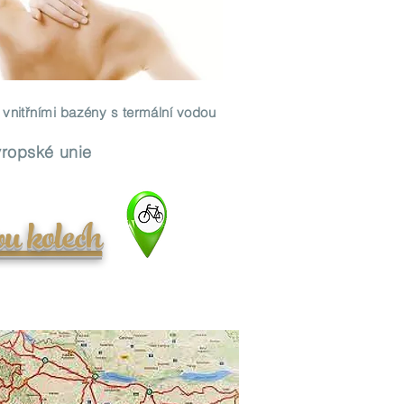
 vnitřními bazény s termální vodou
vropské unie
u kolech