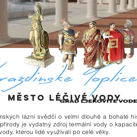
MĚSTO LÉČIVÉ VODY
kých lázní svědčí o velmi dlouhé a bohaté histo
řírody je vydatný zdroj termální vody o kapacit
vody, kterou lidé využívali po celé věky.