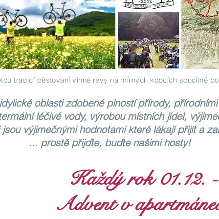
letou tradicí pěstování vinné révy na mírných kopcích soucitně p
dylické oblasti zdobené plností přírody, přírodním
mální léčivé vody, výrobou místních jídel, výjimeč
 jsou výjimečnými hodnotami které lákají přijít a za
... prostě přijďte, buďte našimi hosty!
Každý rok 01.12. -
Advent v apartmánec