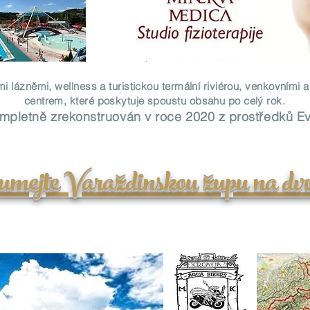
 lázněmi, wellness a turistickou termální riviérou, venkovními a
centrem, které poskytuje spoustu obsahu po celý rok.
ompletně zrekonstruován v roce 2020 z prostředků E
mejte Varaždinskou župu na dvo