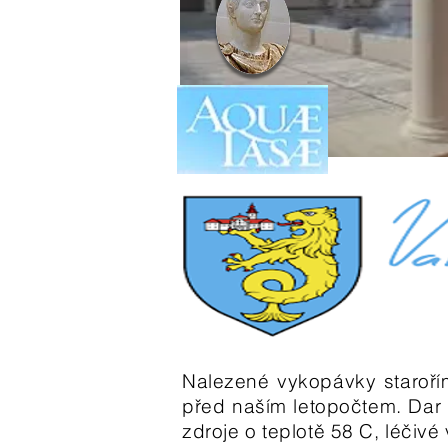
Nalezené vykopávky staroříms
před naším letopočtem. Dar p
zdroje o teplotě 58 C, léčivé 