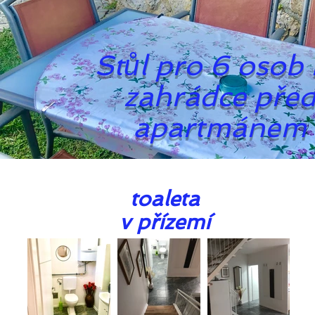
Stůl pro 6 osob
zahrádce pře
apartmánem
toaleta
v přízemí