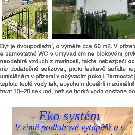
Byt je dvoupodlažní, o výměře cca 60 m2. V příze
a samostatné WC s umyvadlem na blokovém prvku.
neodebírá vzduch z místnosti, takže nebezpečí ox
nic dodatečně seřizovat, proto laskavě seřiďte r
umístěném v přízemí v obývacím pokoji. Termostat j
teplotu teplé vody tak, abychom dosáhli maximálníh
trvat 10–20 sekund, než se horká voda dostane d
Eko systém
V zimě podlahové vytápění a v