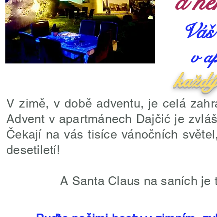
a ne
Váš
v a
každý
V zimě, v době adventu, je celá za
Advent v apartmánech Dajčić je zvláštn
Čekají na vás tisíce vánočních světel
desetiletí!
A Santa Claus na saních je 