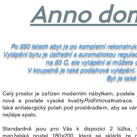
Anno dom
Po 250 letech a
byt je po kompletní rekonstru
Vytápění bytu je ústřední s automatickou regula
na 20 C, ale vytápění si můžete u
V koupelně je také podlahové vytápění. 
Byt je také
Celý prostor je zařízen moderním nábytkem, postele 
nové a postele vysoké kvality
Podřimoval
matrace. 
také antialergický potah pod prostěradlem, aby se vá
nejlépe spalo.
Standardně jsou pro Vás k dispozici 2 lůžka, 
manželská postel 180x200, která se skládá ze 