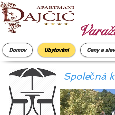
Varažd
Domov
Ubytování
Ceny a sle
Společná k