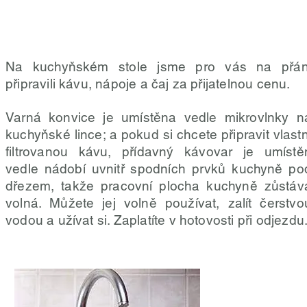
Na kuchyňském stole jsme pro vás na přán
připravili kávu, nápoje a čaj za přijatelnou cenu.
Varná konvice je umístěna vedle mikrovlnky n
kuchyňské lince; a pokud si chcete připravit vlastn
filtrovanou kávu, přídavný kávovar je umístě
vedle nádobí uvnitř spodních prvků kuchyně po
dřezem, takže pracovní plocha kuchyně zůstáv
volná. Můžete jej volně používat, zalít čerstvo
vodou a užívat si. Zaplatíte v hotovosti při odjezdu