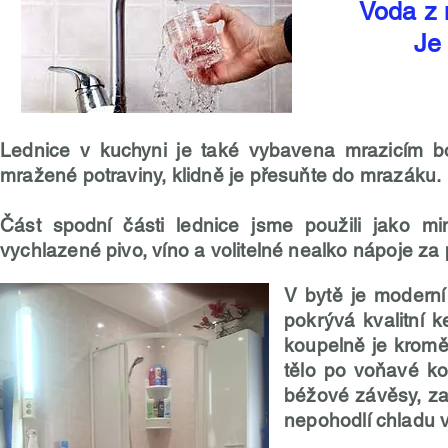
Voda z 
Je
Lednice v kuchyni je také vybavena mrazicím bo
mražené potraviny, klidně je přesuňte do mrazáku.
Část spodní části lednice jsme použili jako m
vychlazené pivo, víno a volitelné nealko nápoje za p
V bytě je moderní
pokrývá kvalitní 
koupelně je kromě 
tělo po voňavé ko
béžové závěsy, za 
nepohodlí chladu 