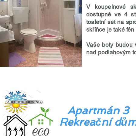
V koupelnové skř
dostupné ve 4 st
toaletní set na sp
skříňce je také fén
Vaše boty budou v
nad podlahovým top
Apartmán 3
Rekreační dů