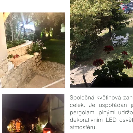
Společná květinová zah
celek. Je uspořádán 
pergolami plnými udržo
dekorativním LED osvět
atmosféru.