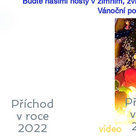
Buďte našimi hosty v zimním, zvl
Vánoční po
P
Příchod
v
v roce
2022
video