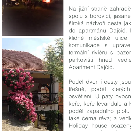
Na jižní straně zahrad
spolu s borovicí, jasa
široká nádvoří cesta 
do apartmánů Dajčić. 
klidné městské ulic
komunikace s uprav
termální riviéru s baz
parkovišti hned vedl
Apartment Dajčić.
Podél dvorní cesty jso
třešně, podél kterých
osvětlení. U paty ovoc
keře, keře levandule a k
podél západního plotu
také černá réva; a ved
Holiday house osázen