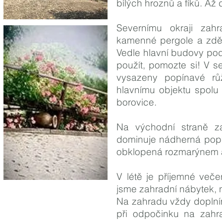
bílých hroznů a fíků. Až 
Severnímu okraji zah
kamenné pergole a zděn
Vedle hlavní budovy pod
použít, pomozte si! V 
vysazeny popínavé rů
hlavnímu objektu spolu 
borovice.
Na východní straně z
dominuje nádherná popín
obklopená rozmarýnem a v
V létě je příjemné veče
jsme zahradní nábytek, n
Na zahradu vždy doplní
při odpočinku na zahra