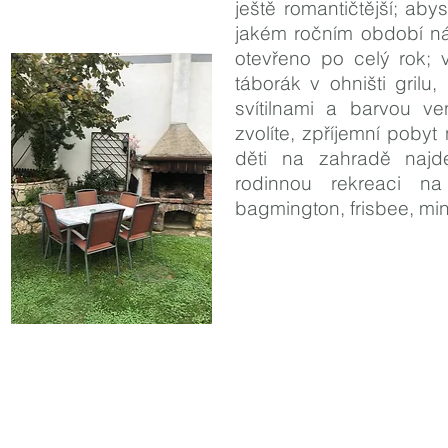
ještě romantičtější; aby
jakém ročním období ná
otevřeno po celý rok; 
táborák v ohništi grilu
svítilnami a barvou ve
zvolíte, zpříjemní poby
děti na zahradě naj
rodinnou rekreaci na 
bagmington, frisbee, min