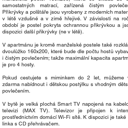
samostatných matrací, zařízená čistým povleče
Přikrývky a polštáře jsou vyrobeny z moderních materi
v létě vzdušné a v zimě hřejivé. V závislosti na ro
období je postel pokryta ochrannou přikrývkou a js
dispozici další přikrývky (ne v létě).
V apartmánu je kromě manželské postele také rozklá
dvoulůžko 160x200, které bude dle počtu hostů vyba
i čistým povlečením; takže maximální kapacita apart
je pro 4 hosty.
Pokud cestujete s miminkem do 2 let, můžeme
zdarma nabídnout i dětskou postýlku s vhodným dět
povlečením.
V bytě je velká plochá Smart TV napojená na kabel
televizi (MAX TV). Televizor je připojen k inter
prostřednictvím domácí Wi-Fi sítě. K dispozici je také
linka s CD přehrávačem.