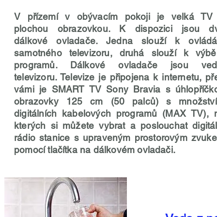
V přízemí v obývacím pokoji je velká TV
plochou obrazovkou. K dispozici jsou d
dálkové ovladače. Jedna slouží k ovládá
samotného televizoru, druhá slouží k výbě
programů. Dálkové ovladače jsou ved
televizoru. Televize je připojena k internetu, př
vámi je SMART TV Sony Bravia s úhlopříčk
obrazovky 125 cm (50 palců) s množstv
digitálních kabelových programů (MAX TV), 
kterých si můžete vybrat a poslouchat digitál
rádio stanice s upraveným prostorovým zvuk
pomocí tlačítka na dálkovém ovladači.