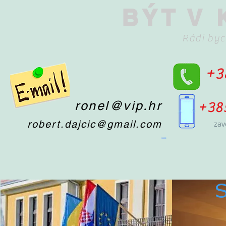
BÝT V
Rádi byc
+3
ronel@vip.hr
+38
robert.dajcic@gmail.com
zav
S