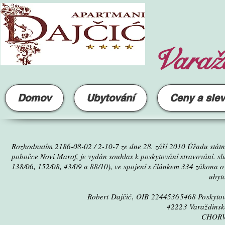
Varažd
Domov
Ubytování
Ceny a sle
Rozhodnutím 2186-08-02 / 2-10-7 ze dne 28. září 2010 Úřadu státní
pobočce Novi Marof, je vydán souhlas k poskytování stravování. sl
138/06, 152/08, 43/09 a 88/10), ve spojení s článkem 334 zákona o
ubyt
Robert Dajčić, OIB 22445365468 Poskytov
42223 Varaždinske
CHORV