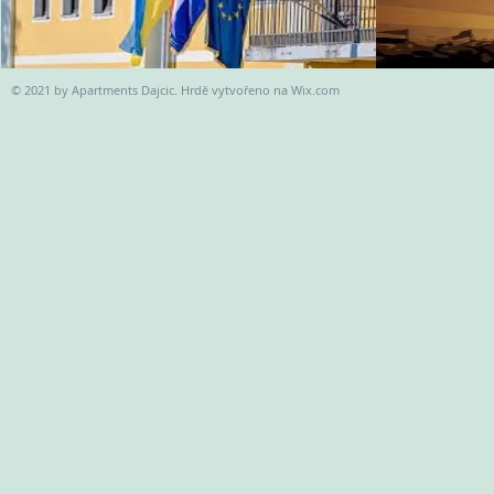
© 2021 by Apartments Dajcic. Hrdě vytvořeno na
Wix.com